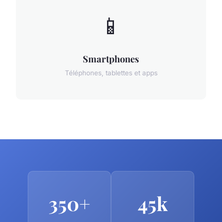
📱
Smartphones
Téléphones, tablettes et apps
350+
45k