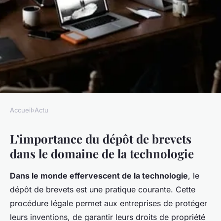
Accueil
›
Actu
ACTU
L’importance du dépôt de brevets
les actualités sur les nouveaux
dans le domaine de la technologie
brevets déposés dans le
domaine de la technologie
Dans le monde effervescent de la technologie
, le
dépôt de brevets est une pratique courante. Cette
Thomas
•
12 novembre 2023
•
5 min de lecture
procédure légale permet aux entreprises de protéger
leurs inventions, de garantir leurs droits de propriété