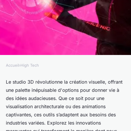
Accueil
›
High Tech
HIGH TECH
Innover avec le studio 3d :
Le studio 3D révolutionne la création visuelle, offrant
une palette inépuisable d'options pour donner vie à
réalisations et perspectives
des idées audacieuses. Que ce soit pour une
captivantes
visualisation architecturale ou des animations
captivantes, ces outils s’adaptent aux besoins des
Elise
•
19 mars 2025
•
4 min de lecture
industries variées. Explorez les innovations