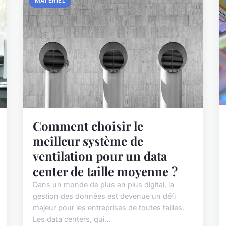
MATÉRIEL
Comment choisir le
meilleur système de
ventilation pour un data
center de taille moyenne ?
Dans un monde de plus en plus digital, la
gestion des données est devenue un défi
majeur pour les entreprises de toutes tailles.
Les data centers, qui...