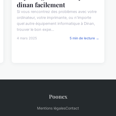
dinan facilement
Si vous rencontrez des problèmes avec votre
ordinateur, votre imprimante, ou n'importe
quel autre équipement informatique à Dinan,
trouver le bon expe...
4 mars 2025
5 min de lecture →
Poonex
Mentions légales
Contact