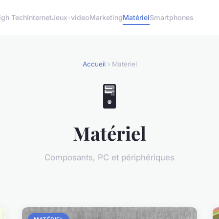
igh Tech
Internet
Jeux-video
Marketing
Matériel
Smartphones
Accueil
› Matériel
🖥️
Matériel
Composants, PC et périphériques