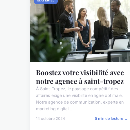
MATÉRIEL
Boostez votre visibilité avec
notre agence à saint-tropez
À Saint-Tropez, le paysage compétitif des
affaires exige une visibilité en ligne optimale.
Notre agence de communication, experte en
marketing digital...
14 octobre 2024
5 min de lecture →