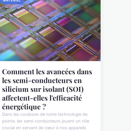
MATÉRIEL
Comment les avancées dans
les semi-conducteurs en
silicium sur isolant (SOI)
affectent-elles l'efficacité
énergétique ?
Dans les coulisses de notre technologie de
pointe, les semi-conducteurs jouent un rôle
crucial en servant de cœur à nos appareils