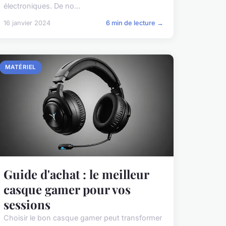
électroniques. De no...
16 janvier 2024
6 min de lecture →
MATÉRIEL
Guide d'achat : le meilleur
casque gamer pour vos
sessions
Choisir le bon casque gamer peut transformer