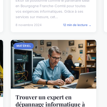
Ektor se positionne comme le partenaire idéal
en Bourgogne Franche-Comté pour toutes
vos exigences informatiques. Grâce à ses
services sur mesure, cet...
8 novembre 2024
12 min de lecture →
MATÉRIEL
Trouver un expert en
dépannage informatique à