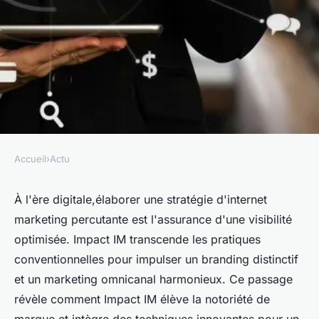
Accueil
›
Actu
ACTU
Stratégies d'internet
À l'ère digitale,élaborer une stratégie d'internet
marketing percutante est l'assurance d'une visibilité
marketing efficaces avec
optimisée. Impact IM transcende les pratiques
impact IM
conventionnelles pour impulser un branding distinctif
et un marketing omnicanal harmonieux. Ce passage
Thomas
•
22 mai 2024
•
3 min de lecture
révèle comment Impact IM élève la notoriété de