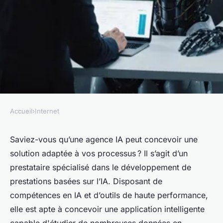
Accueil
›
Internet
INTERNET
Agence IA : le partenaire idéal
Saviez-vous qu’une agence IA peut concevoir une
solution adaptée à vos processus ? Il s’agit d’un
pour renforcer l'efficacité de
prestataire spécialisé dans le développement de
votre organisation
prestations basées sur l’IA. Disposant de
compétences en IA et d’outils de haute performance,
Aurélie
•
12 août 2025
•
5 min de lecture
elle est apte à concevoir une application intelligente